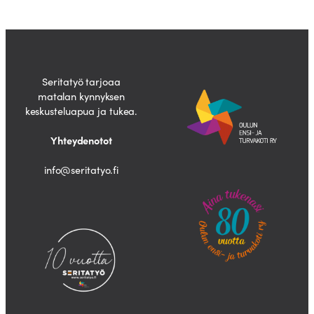
Seritatyö tarjoaa
matalan kynnyksen
keskusteluapua ja tukea.
Yhteydenotot
info@seritatyo.fi