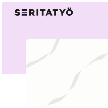
Siirry
sisältöön