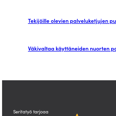
Tekijöille olevien palveluketjujen 
Väkivaltaa käyttäneiden nuorten pa
Seritatyö tarjoaa