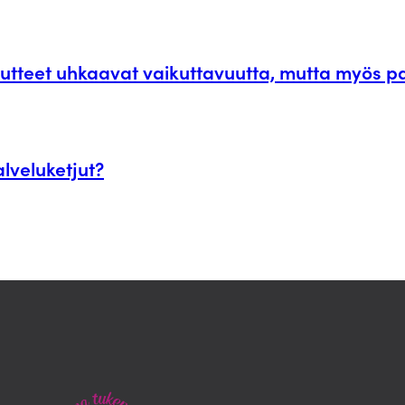
puutteet uhkaavat vaikuttavuutta, mutta myös p
lveluketjut?