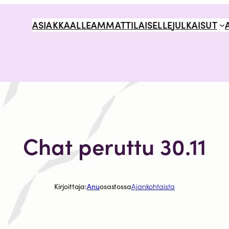
ASIAKKAALLE
AMMATTILAISELLE
JULKAISUT
Chat peruttu 30.11
Kirjoittaja:
Anu
osastossa
Ajankohtaista