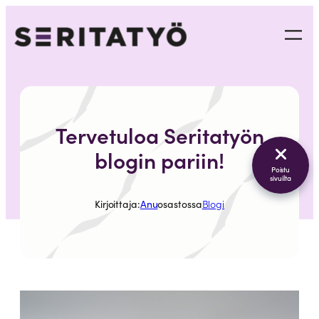
Siirry
sisältöön
Tervetuloa Seritatyön
blogin pariin!
Poistu
sivuilta
Kirjoittaja:
Anu
osastossa
Blogi