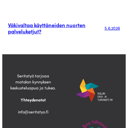
Väkivaltaa käyttäneiden nuorten
5.6.2026
palveluketjut?
Seritatyö tarjoaa
matalan kynnyksen
keskusteluapua ja tukea.
Yhteydenotot
info@seritatyo.fi