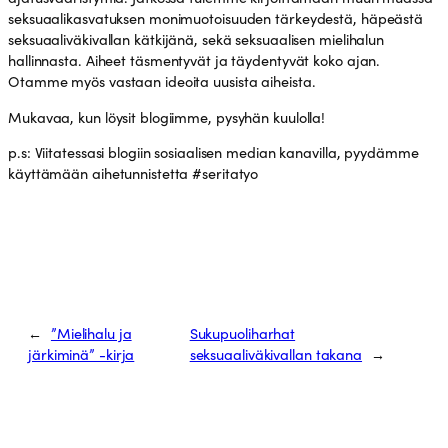
seksuaalikasvatuksen monimuotoisuuden tärkeydestä, häpeästä
seksuaaliväkivallan kätkijänä, sekä seksuaalisen mielihalun
hallinnasta. Aiheet täsmentyvät ja täydentyvät koko ajan.
Otamme myös vastaan ideoita uusista aiheista.
Mukavaa, kun löysit blogiimme, pysyhän kuulolla!
p.s: Viitatessasi blogiin sosiaalisen median kanavilla, pyydämme
käyttämään aihetunnistetta #seritatyo
←
”Mielihalu ja
Sukupuoliharhat
järkiminä” -kirja
seksuaaliväkivallan takana
→