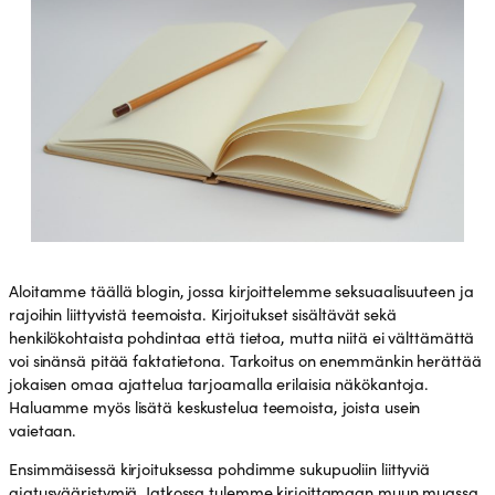
Aloitamme täällä blogin, jossa kirjoittelemme seksuaalisuuteen ja
rajoihin liittyvistä teemoista. Kirjoitukset sisältävät sekä
henkilökohtaista pohdintaa että tietoa, mutta niitä ei välttämättä
voi sinänsä pitää faktatietona. Tarkoitus on enemmänkin herättää
jokaisen omaa ajattelua tarjoamalla erilaisia näkökantoja.
Haluamme myös lisätä keskustelua teemoista, joista usein
vaietaan.
Ensimmäisessä kirjoituksessa pohdimme sukupuoliin liittyviä
ajatusvääristymiä. Jatkossa tulemme kirjoittamaan muun muassa